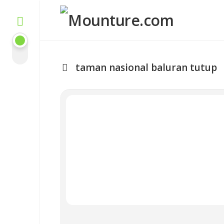
Skip
to
content
taman nasional baluran tutup