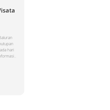
isata
Baluran
nutupan
pada hari
formasi...