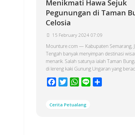
Menikmati Hawa Sejuk
Pegunungan di Taman B
Celosia
15 February 2024 07:09
Mounture.com — Kabupaten Semarang, 
Tengah banyak menyimpan destinasi wisa
menarik. Salah satunya ialah Taman Bung
di lereng kaki Gunung Ungaran yang berada
Facebook
Twitter
WhatsApp
Line
Share
Cerita Petualang