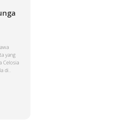
unga
Jawa
ta yang
a Celosia
 di...