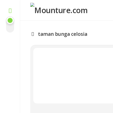
Skip
to
content
taman bunga celosia