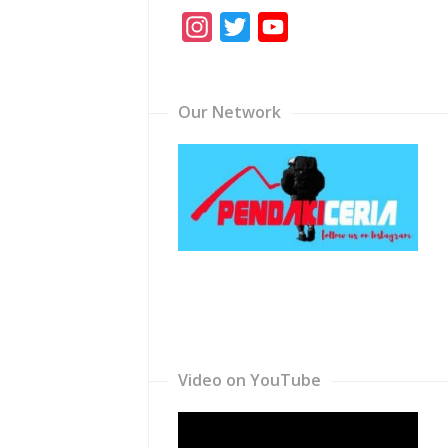
Instagram
Twitter
YouTube
Channel
Our Network
Video on YouTube
Video
Player