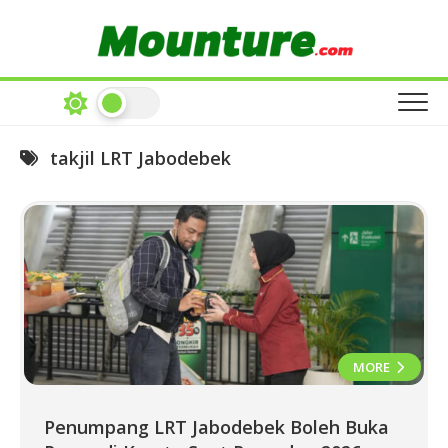
Skip
to
content
takjil LRT Jabodebek
MORE
Penumpang LRT Jabodebek Boleh Buka