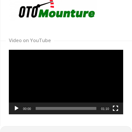
Video on YouTube
Video
Player
00:00
01:10