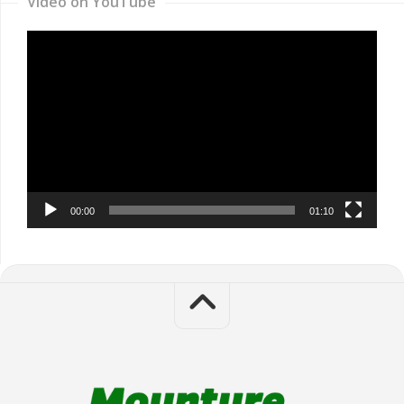
Video on YouTube
Video
Player
00:00
01:10