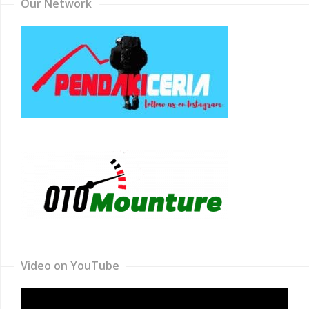
Our Network
Video on YouTube
Video