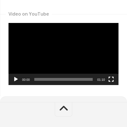
Video on YouTube
Video
Player
00:00
01:10