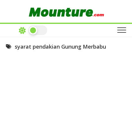
Skip
to
content
syarat pendakian Gunung Merbabu