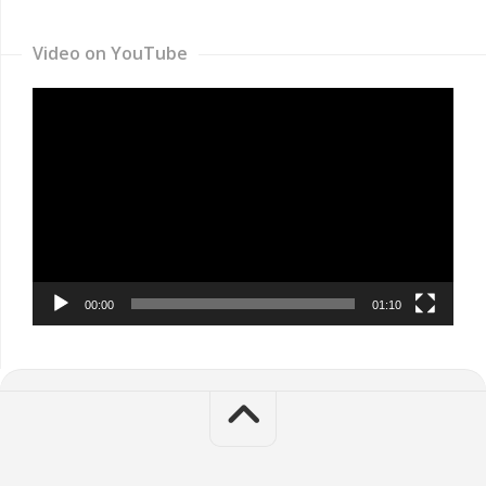
Video on YouTube
Video
Player
00:00
01:10