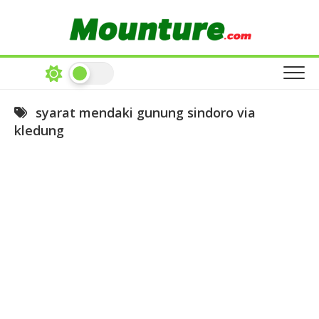
Skip
to
content
syarat mendaki gunung sindoro via
kledung