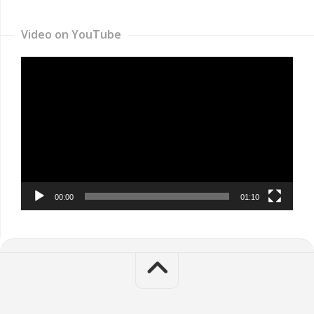
Video on YouTube
Video
Player
00:00
01:10