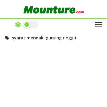
Skip
to
content
syarat mendaki gunung ringgit