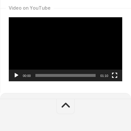
Video on YouTube
Video
Player
00:00
01:10