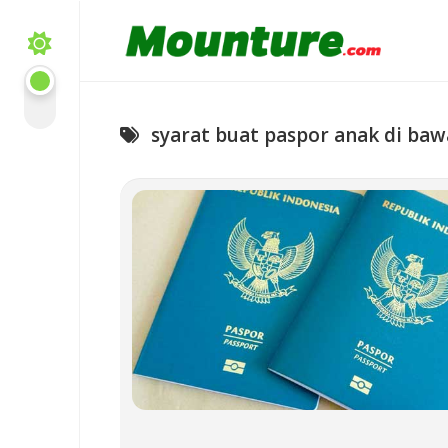
Skip
to
content
syarat buat paspor anak di ba