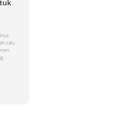
ntuk
inya
ah satu
momen
...