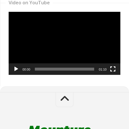
Video on YouTube
Video
Player
00:00
01:10