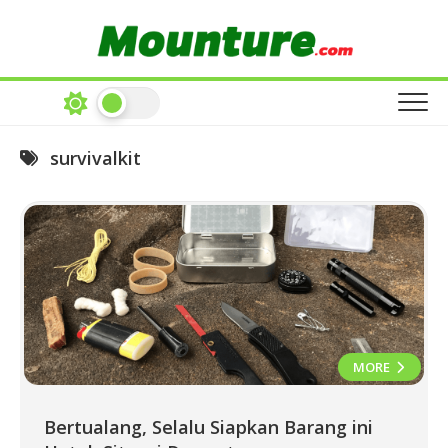
Skip
to
content
survivalkit
MORE
Bertualang, Selalu Siapkan Barang ini