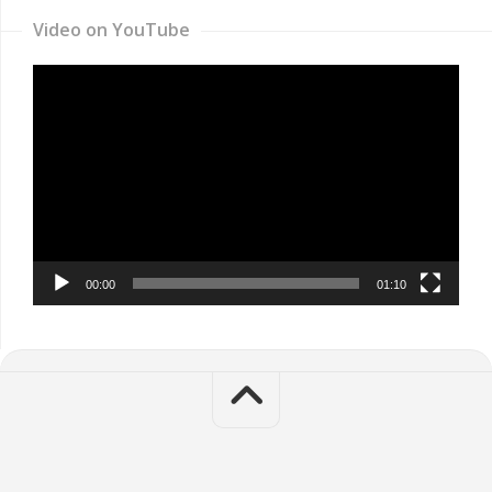
Video on YouTube
Video
Player
00:00
01:10