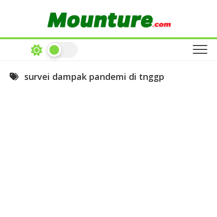
Skip
to
content
survei dampak pandemi di tnggp