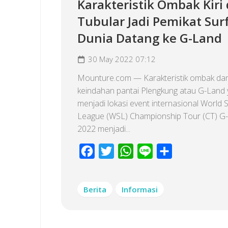
Karakteristik Ombak Kiri
Tubular Jadi Pemikat Sur
Dunia Datang ke G-Land
30 May 2022 07:12
Mounture.com — Karakteristik ombak da
keindahan pantai Plengkung atau G-Land
menjadi lokasi event internasional World S
League (WSL) Championship Tour (CT) G
2022 menjadi...
Facebook
Twitter
WhatsApp
Line
Share
Berita
Informasi