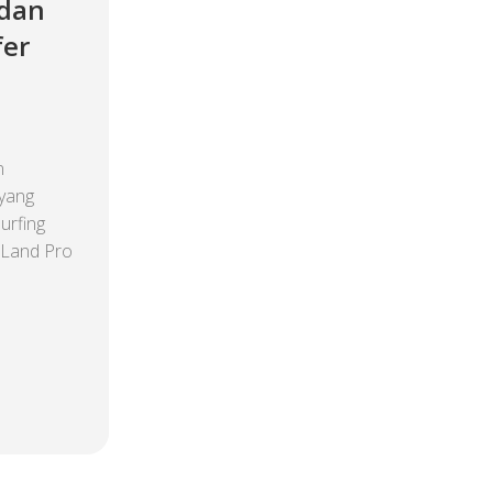
 dan
fer
n
 yang
urfing
-Land Pro