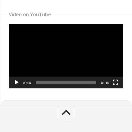
Video on YouTube
Video
Player
00:00
01:10