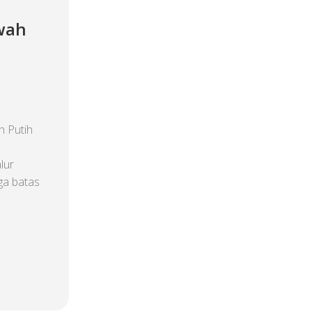
wah
 Putih
lur
gga batas