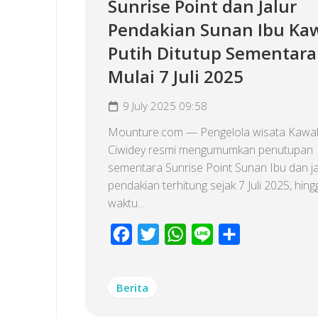
Sunrise Point dan Jalur
Pendakian Sunan Ibu Ka
Putih Ditutup Sementara
Mulai 7 Juli 2025
9 July 2025 09:58
Mounture.com — Pengelola wisata Kawah
Ciwidey resmi mengumumkan penutupan
sementara Sunrise Point Sunan Ibu dan ja
pendakian terhitung sejak 7 Juli 2025, hin
waktu...
Facebook
Twitter
WhatsApp
Line
Share
Berita