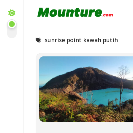
Skip
to
content
sunrise point kawah putih