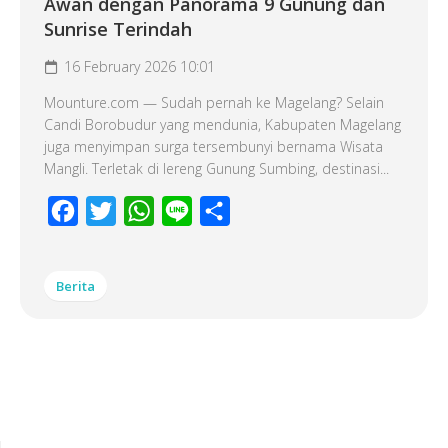
Awan dengan Panorama 9 Gunung dan
Sunrise Terindah
16 February 2026 10:01
Mounture.com — Sudah pernah ke Magelang? Selain
Candi Borobudur yang mendunia, Kabupaten Magelang
juga menyimpan surga tersembunyi bernama Wisata
Mangli. Terletak di lereng Gunung Sumbing, destinasi...
Facebook
Twitter
WhatsApp
Line
Share
Berita