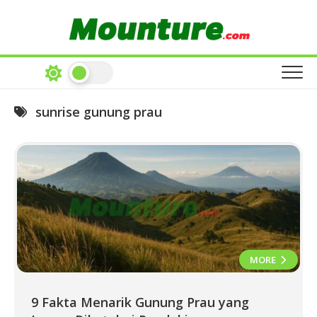
Skip
to
content
sunrise gunung prau
MORE
9 Fakta Menarik Gunung Prau yang