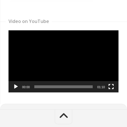
Video on YouTube
Video
Player
00:00
01:10