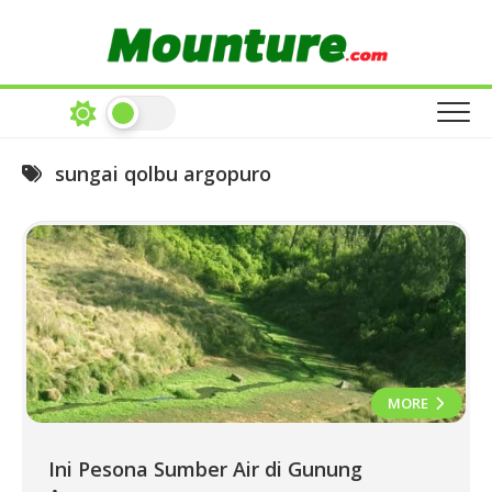
Skip
to
content
sungai qolbu argopuro
MORE
Ini Pesona Sumber Air di Gunung