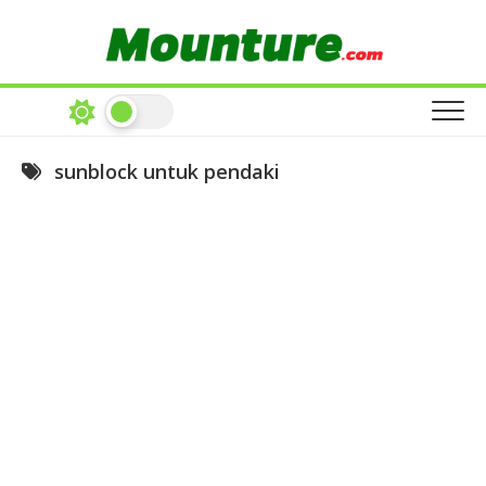
Skip
to
content
sunblock untuk pendaki