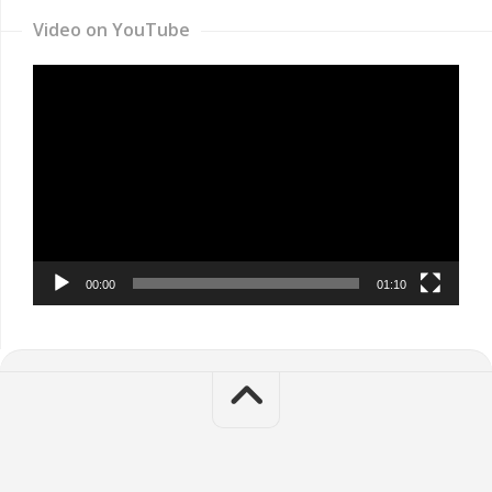
Video on YouTube
Video
Player
00:00
01:10