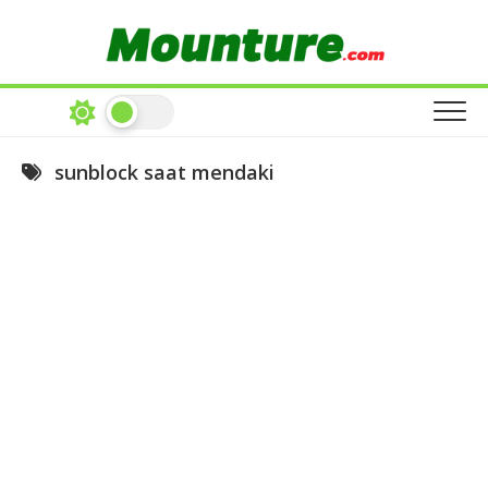
Skip
to
content
sunblock saat mendaki