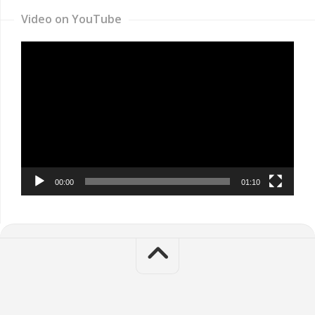
Video on YouTube
Video
Player
00:00
01:10