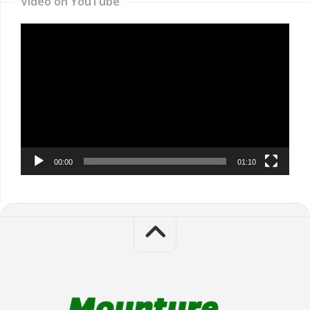
Video on YouTube
Video
Player
00:00
01:10