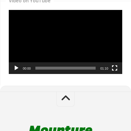
Video on YouTube
Video
Player
00:00
01:10