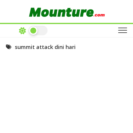
Skip
to
content
summit attack dini hari