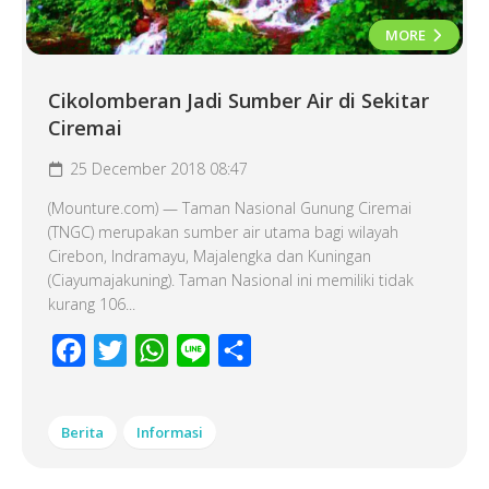
MORE
Cikolomberan Jadi Sumber Air di Sekitar
Ciremai
25 December 2018 08:47
(Mounture.com) — Taman Nasional Gunung Ciremai
(TNGC) merupakan sumber air utama bagi wilayah
Cirebon, Indramayu, Majalengka dan Kuningan
(Ciayumajakuning). Taman Nasional ini memiliki tidak
kurang 106...
Facebook
Twitter
WhatsApp
Line
Share
Berita
Informasi