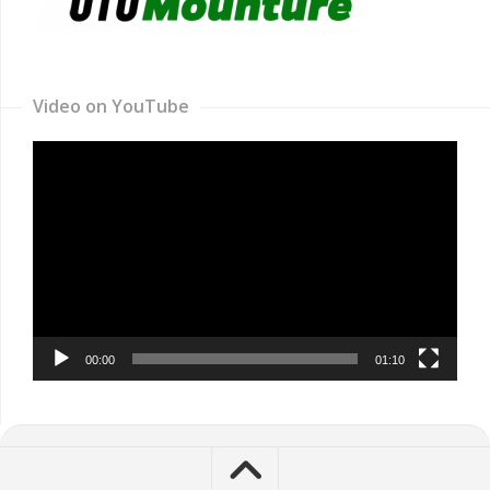
Video on YouTube
Video
Player
00:00
01:10