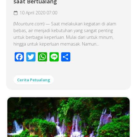
saat Bertualang
10 April 2020 07:00
(Mounture.com) — Saat melakukan kegiatan di alam
bebas, air menjadi kebutuhan yang sangat penting
untuk berbagai keperluan. Mulai dari untuk minum,
hingga untuk keperluan memasak. Namun...
Facebook
Twitter
WhatsApp
Line
Share
Cerita Petualang