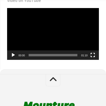
Video on YouTube
Video
Player
00:00
01:10