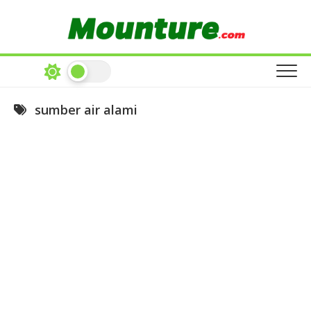
Skip
to
content
sumber air alami