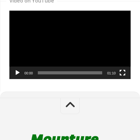
Video on YouTube
Video
Player
00:00
01:10