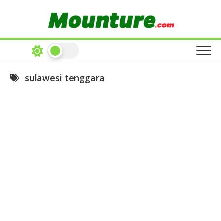
Skip
to
content
sulawesi tenggara