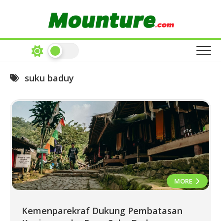
Skip
to
content
suku baduy
MORE
Kemenparekraf Dukung Pembatasan