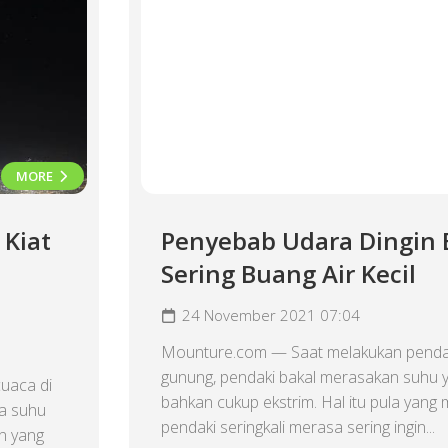
MORE
 Kiat
Penyebab Udara Dingin 
Sering Buang Air Kecil
24 November 2021 07:04
Mounture.com — Saat melakukan penda
gunung, pendaki bakal merasakan suhu y
uaca di
bahkan cukup ekstrim. Hal itu pula yan
da suhu
pendaki seringkali merasa sering ingin...
n yang