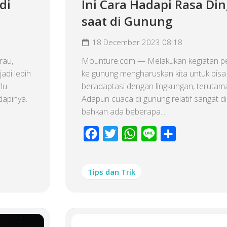
di
Ini Cara Hadapi Rasa Din
saat di Gunung
18 December 2023 08:18
rau,
Mounture.com — Melakukan kegiatan p
adi lebih
ke gunung mengharuskan kita untuk bisa
rlu
beradaptasi dengan lingkungan, terutam
apinya.
Adapun cuaca di gunung relatif sangat di
bahkan ada beberapa...
Facebook
Twitter
WhatsApp
Line
Share
Tips dan Trik