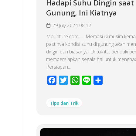
Hadapi Suhu Dingin saat 
Gunung, Ini Kiatnya
29 July 2024 08:17
Mounture.com — Memasuki musim kema
pastinya kondisi suhu di gunung akan menj
dingin dari biasanya. Untuk itu, pendaki pe
mempersiapkan segala hal untuk menghad
Persiapan...
Facebook
Twitter
WhatsApp
Line
Share
Tips dan Trik