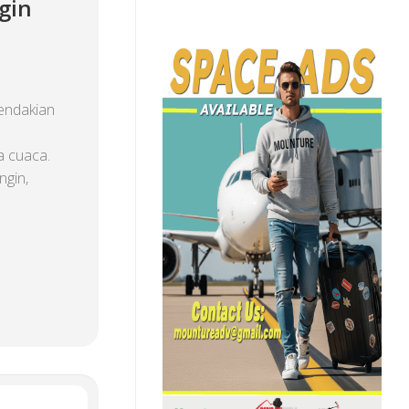
gin
endakian
a cuaca.
ngin,