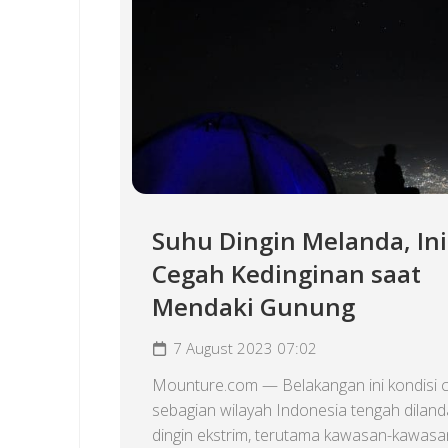
Suhu Dingin Melanda, Ini
Cegah Kedinginan saat
Mendaki Gunung
7 August 2023 07:02
Mounture.com — Belakangan ini kondisi c
sebagian wilayah Indonesia tengah dilan
dingin ekstrim, terutama kawasan-kawasa