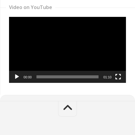
Video on YouTube
Video
Player
00:00
01:10