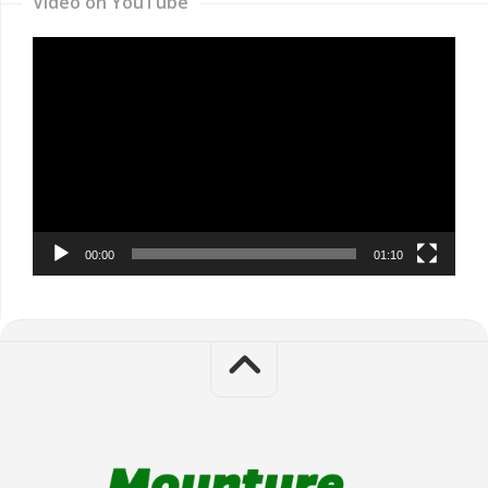
Video on YouTube
Video
Player
00:00
01:10