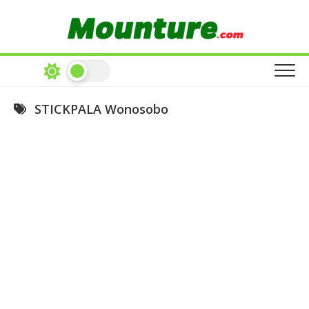
Skip
to
content
STICKPALA Wonosobo