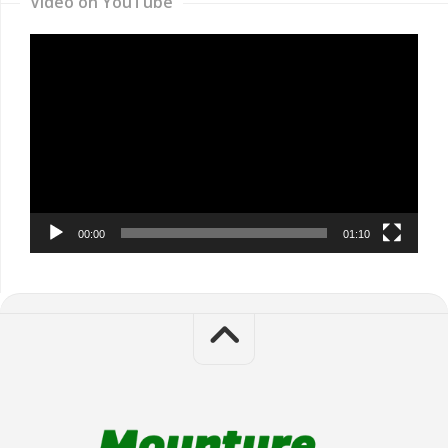
Video on YouTube
Video
Player
00:00
01:10