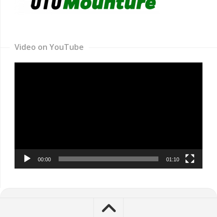
Video on YouTube
Video
Player
00:00
01:10