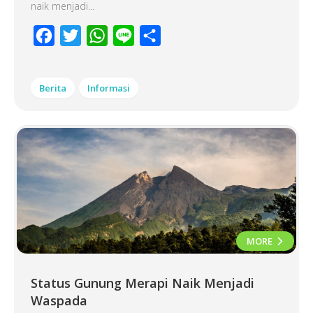
naik menjadi...
Facebook
Twitter
WhatsApp
Line
Share
Berita
Informasi
MORE
Status Gunung Merapi Naik Menjadi
Waspada