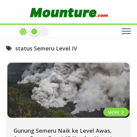
Skip
to
content
status Semeru Level IV
MORE
Gunung Semeru Naik ke Level Awas,