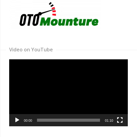
Video on YouTube
Video
Player
00:00
01:10