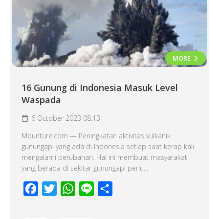
MORE
16 Gunung di Indonesia Masuk Level
Waspada
6 October 2023 08:13
Mounture.com — Peningkatan aktivitas vulkanik
gunungapi yang ada di Indonesia setiap saat kerap kali
mengalami perubahan. Hal ini membuat masyarakat
yang berada di sekitar gunungapi perlu...
Facebook
Twitter
WhatsApp
Line
Share