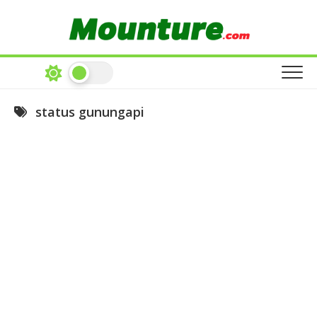
Skip
to
content
status gunungapi