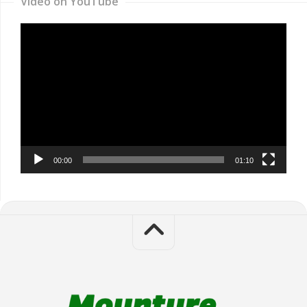
Video on YouTube
Video
Player
00:00
01:10