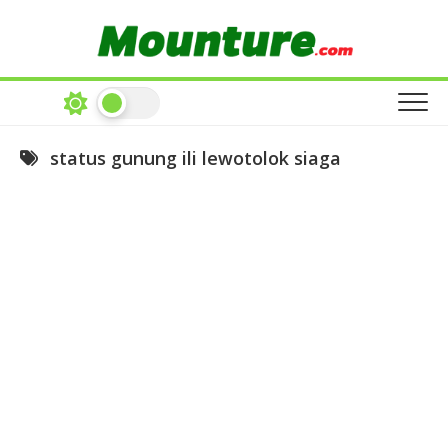
Skip
to
content
status gunung ili lewotolok siaga