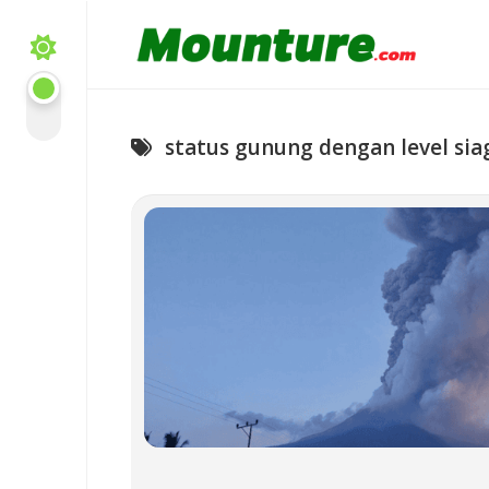
Skip
to
content
status gunung dengan level sia