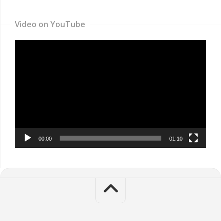
Video on YouTube
Video
Player
00:00
01:10