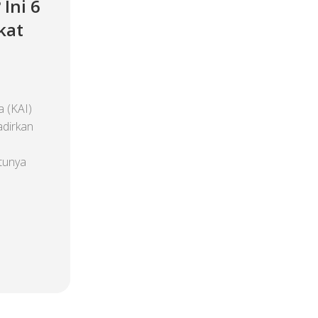
Ini 6
kat
 (KAI)
adirkan
atunya