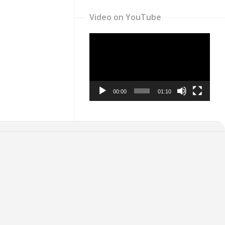
Video on YouTube
Video
Player
00:00
01:10