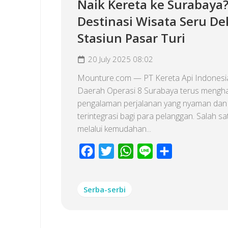
Naik Kereta ke Surabaya? 
Destinasi Wisata Seru De
Stasiun Pasar Turi
20 July 2025 08:02
Mounture.com — PT Kereta Api Indonesia
Daerah Operasi 8 Surabaya terus mengh
pengalaman perjalanan yang nyaman dan
terintegrasi bagi para pelanggan. Salah s
melalui kemudahan...
Facebook
Twitter
WhatsApp
Line
Share
Serba-serbi