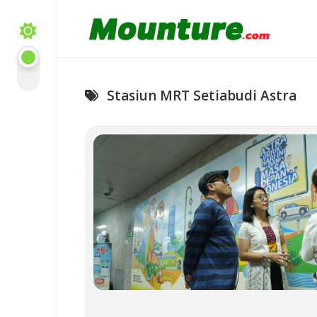
Skip
to
content
Stasiun MRT Setiabudi Astra