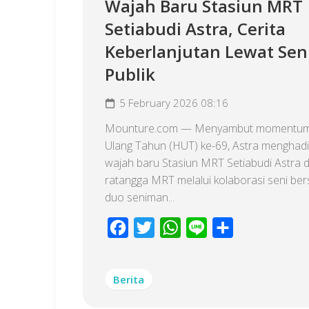
Wajah Baru Stasiun MRT
Setiabudi Astra, Cerita
Keberlanjutan Lewat Sen
Publik
5 February 2026 08:16
Mounture.com — Menyambut momentum
Ulang Tahun (HUT) ke-69, Astra menghad
wajah baru Stasiun MRT Setiabudi Astra 
ratangga MRT melalui kolaborasi seni be
duo seniman...
Facebook
Twitter
WhatsApp
Line
Share
Berita