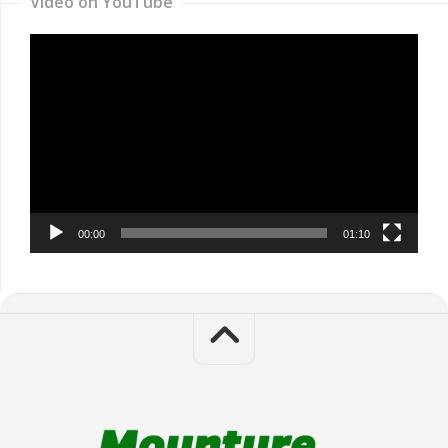
Video on YouTube
Video
Player
00:00
01:10