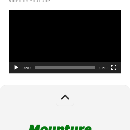
Video on YouTube
Video
Player
00:00
01:10