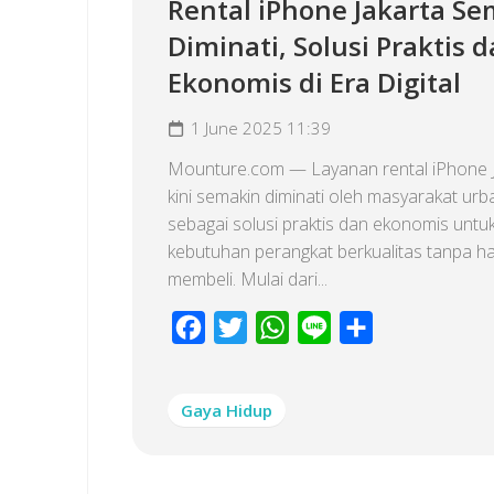
Rental iPhone Jakarta S
Diminati, Solusi Praktis 
Ekonomis di Era Digital
1 June 2025 11:39
Mounture.com — Layanan rental iPhone 
kini semakin diminati oleh masyarakat urb
sebagai solusi praktis dan ekonomis untu
kebutuhan perangkat berkualitas tanpa h
membeli. Mulai dari...
Facebook
Twitter
WhatsApp
Line
Share
Gaya Hidup