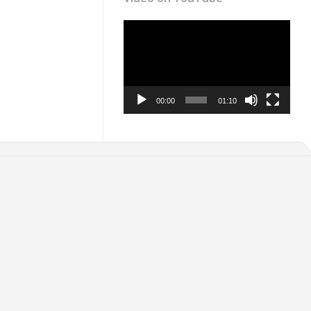
Video
Player
00:00
01:10