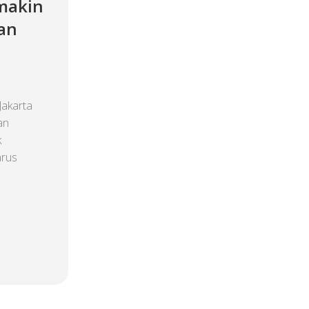
emakin
dan
Jakarta
an
k
arus