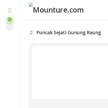
Skip
to
content
Puncak Sejati Gunung Raung