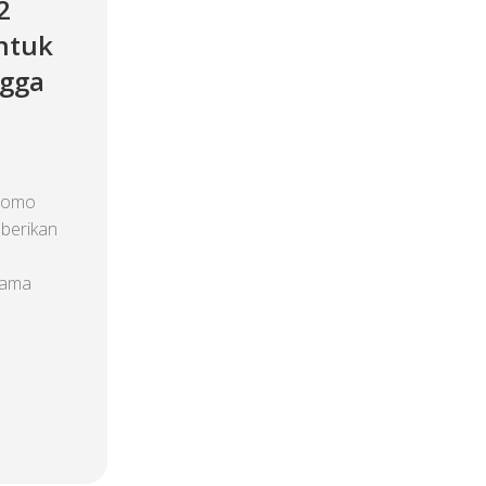
2
ntuk
ngga
romo
mberikan
sama