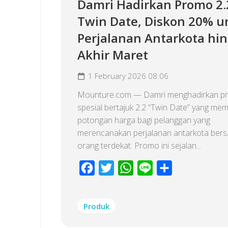
Damri Hadirkan Promo 2.
Twin Date, Diskon 20% u
Perjalanan Antarkota hi
Akhir Maret
1 February 2026 08:06
Mounture.com — Damri menghadirkan p
spesial bertajuk 2.2 “Twin Date” yang me
potongan harga bagi pelanggan yang
merencanakan perjalanan antarkota ber
orang terdekat. Promo ini sejalan...
Facebook
Twitter
WhatsApp
Line
Share
Produk