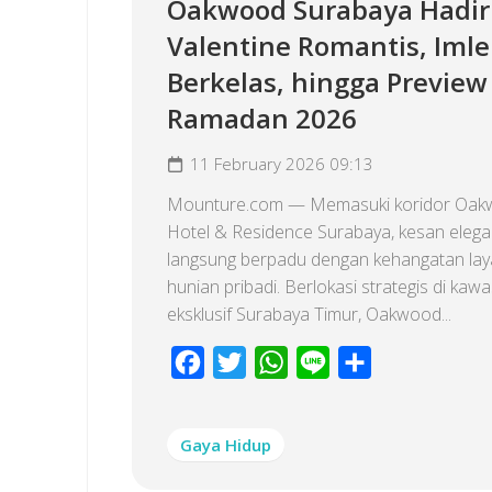
Oakwood Surabaya Hadi
Valentine Romantis, Imle
Berkelas, hingga Preview
Ramadan 2026
11 February 2026 09:13
Mounture.com — Memasuki koridor Oa
Hotel & Residence Surabaya, kesan eleg
langsung berpadu dengan kehangatan la
hunian pribadi. Berlokasi strategis di kaw
eksklusif Surabaya Timur, Oakwood...
Facebook
Twitter
WhatsApp
Line
Share
Gaya Hidup