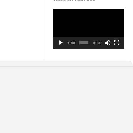
Video
Player
00:00
01:10