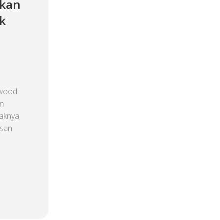
rkan
k
kwood
an
yaknya
asan