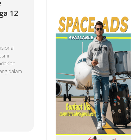
e
ga 12
a
sional
esmi
ndakian
uang dalam