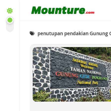
Skip
to
content
penutupan pendakian Gunung 