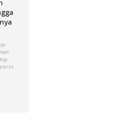
n
ngga
nnya
dan
Alam
utup
n ini...